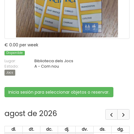
€ 0.00 per week
Disponible
Lugar:
Biblioteca dels Jocs
Estado:
A - Com nou
Jocs
Inicia sesión para seleccionar objetos o reservar.
agost de 2026
dl.
dt.
dc.
dj.
dv.
ds.
dg.