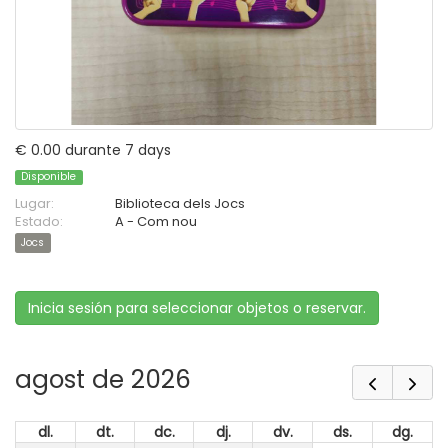
€ 0.00 durante 7 days
Disponible
Lugar:
Biblioteca dels Jocs
Estado:
A - Com nou
Jocs
Inicia sesión para seleccionar objetos o reservar.
agost de 2026
dl.
dt.
dc.
dj.
dv.
ds.
dg.