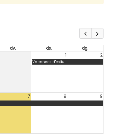
dv.
ds.
dg.
1
2
Vacances d'estiu
7
8
9