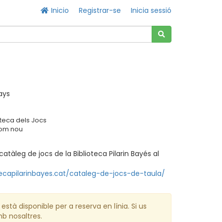
Inicio
Registrar-se
Inicia sessió
ays
oteca dels Jocs
Com nou
atàleg de jocs de la Biblioteca Pilarin Bayés al
tecapilarinbayes.cat/cataleg-de-jocs-de-taula/
està disponible per a reserva en línia. Si us
mb nosaltres.