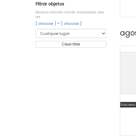
Filtrar objetos
Mostrar articles només disponibles des
de
–
[ choose ]
[ choose ]
ago
Clear filter
Vacance