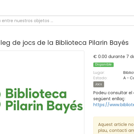
eg de jocs de la Biblioteca Pilarin Bayés
€ 0.00 durante 7 d
Disponible
Lugar:
Bibli
Estado:
A - 
Jocs
Podeu consultar el c
següent enllaç:
https://www.biblio
Aquest article no 
plau, contacti a