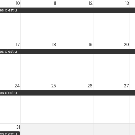
10
11
12
13
s d'estiu
17
18
19
20
s d'estiu
24
25
26
27
s d'estiu
31
s d'estiu