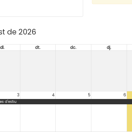
st de 2026
dl.
dt.
dc.
dj.
3
4
5
6
s d'estiu