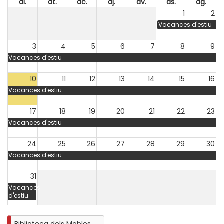
dl.
dt.
dc.
dj.
dv.
ds.
dg.
1
2
Vacances d'estiu
3
4
5
6
7
8
9
Vacances d'estiu
10
11
12
13
14
15
16
Vacances d'estiu
17
18
19
20
21
22
23
Vacances d'estiu
24
25
26
27
28
29
30
Vacances d'estiu
31
Vacances
d'estiu