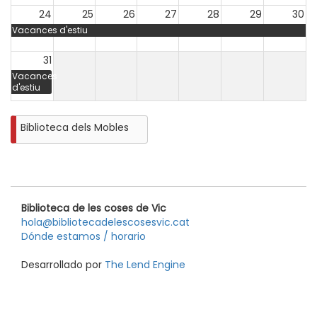
24
25
26
27
28
29
30
Vacances d'estiu
31
Vacances
d'estiu
Biblioteca dels Mobles
Biblioteca de les coses de Vic
hola@bibliotecadelescosesvic.cat
Dónde estamos / horario
Desarrollado por
The Lend Engine