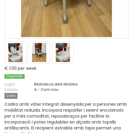
€ 1.00 per week
Disponible
Lugar:
Biblioteca dels Mobles
Estado:
A - Com nou
Cures
Cadira amb vàter integrat dissenyada per a persones amb
mobilitat reduïda. Incorpora respatller i seient encoixinats
per a més comoditat, reposabraços per facilitar la
incorporació i potes regulables en alçada amb topalls
antilliscants. El recipient extraïble amb tapa permet una