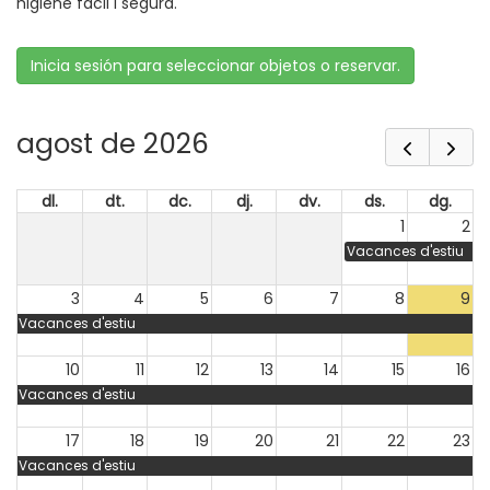
higiene fàcil i segura.
Inicia sesión para seleccionar objetos o reservar.
agost de 2026
dl.
dt.
dc.
dj.
dv.
ds.
dg.
1
2
Vacances d'estiu
3
4
5
6
7
8
9
Vacances d'estiu
10
11
12
13
14
15
16
Vacances d'estiu
17
18
19
20
21
22
23
Vacances d'estiu