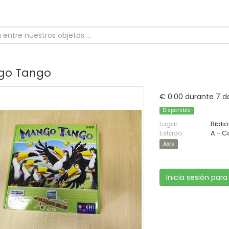
go Tango
€ 0.00 durante 7 d
Disponible
Lugar:
Bibli
Estado:
A - 
Jocs
Inicia sesión para