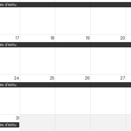
s d'estiu
17
18
19
20
s d'estiu
24
25
26
27
s d'estiu
31
s d'estiu