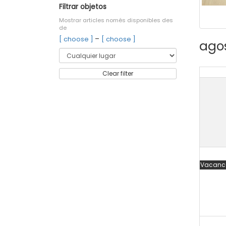
Filtrar objetos
Mostrar articles només disponibles des
de
–
[ choose ]
[ choose ]
ago
Clear filter
Vacance