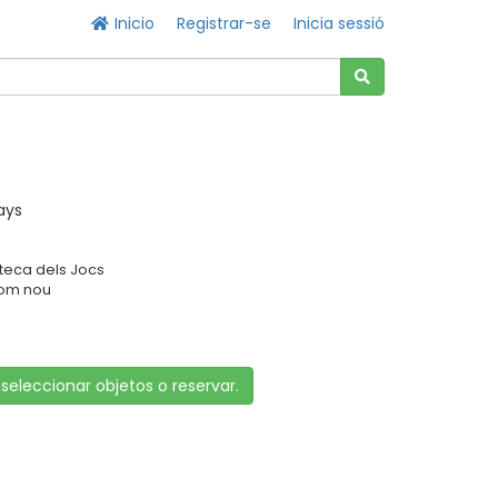
Inicio
Registrar-se
Inicia sessió
ays
oteca dels Jocs
Com nou
 seleccionar objetos o reservar.