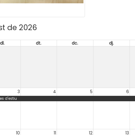
st de 2026
dl.
dt.
dc.
dj.
3
4
5
6
s d'estiu
10
11
12
13