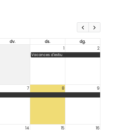
dv.
ds.
dg.
1
2
Vacances d'estiu
7
8
9
14
15
16